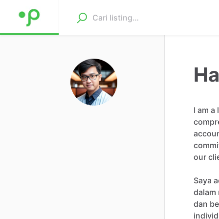
Ha
I
am
a
compr
accou
commi
our
cli
Saya
a
dalam
dan
be
indivi