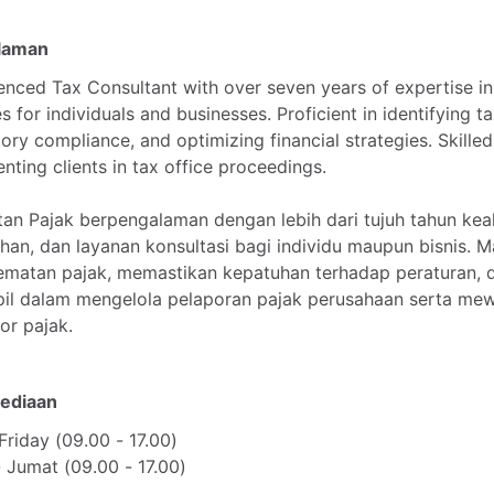
laman
enced
Tax
Consultant
with
over
seven
years
of
expertise
in
es
for
individuals
and
businesses.
Proficient
in
identifying
ta
tory
compliance,
and
optimizing
financial
strategies.
Skilled
enting
clients
in
tax
office
proceedings.
tan
Pajak
berpengalaman
dengan
lebih
dari
tujuh
tahun
kea
han,
dan
layanan
konsultasi
bagi
individu
maupun
bisnis.
M
ematan
pajak,
memastikan
kepatuhan
terhadap
peraturan,
il
dalam
mengelola
pelaporan
pajak
perusahaan
serta
mewa
or
pajak.
ediaan
Friday
(09.00
-
17.00)
-
Jumat
(09.00
-
17.00)