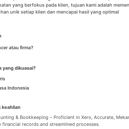
katan
yang
berfokus
pada
klien
​,​
tujuan
kami
adalah
memen
uhan
unik
setiap
klien
dan
mencapai
hasil
yang
optimal
n
ncer atau firma?
 yang dikuasai?
ris
sa Indonesia
 keahlian
unting
&
Bookkeeping
–
Proficient
in
Xero,
Accurate,
Mekar
e
financial
records
and
streamlined
processes.