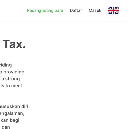
Pasang listing baru
Daftar
Masuk
 Tax.
viding
o
providing
h
a
strong
ls
to
meet
hususkan
diri
engalaman
​,​
akan
bagi
s
dan