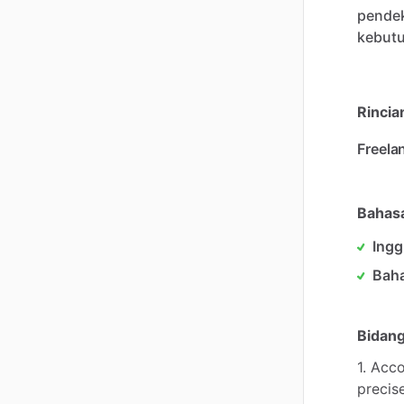
pende
kebut
Rincia
Freela
Bahasa
Ingg
Baha
Bidang
1.
Acco
precis