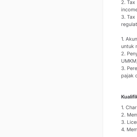
2.
Tax
incom
3.
Tax
regula
1.
Akun
untuk
2.
Pen
UMKM
3.
Per
pajak
Kualif
1.
Char
2.
Mem
3.
Lic
4.
Mem