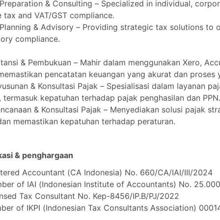
Preparation
&
Consulting
–
Specialized
in
individual,
corpor
e
tax
and
VAT
​/​
GST
compliance.
Planning
&
Advisory
–
Providing
strategic
tax
solutions
to
tory
compliance.
tansi
&
Pembukuan
–
Mahir
dalam
menggunakan
Xero,
Accu
memastikan
pencatatan
keuangan
yang
akurat
dan
proses
yusunan
&
Konsultasi
Pajak
–
Spesialisasi
dalam
layanan
paj
,
termasuk
kepatuhan
terhadap
pajak
penghasilan
dan
PPN
encanaan
&
Konsultasi
Pajak
–
Menyediakan
solusi
pajak
str
dan
memastikan
kepatuhan
terhadap
peraturan.
ikasi & penghargaan
tered
Accountant
(CA
Indonesia)
No.
660
​/​
CA
​/​
IAI
​/​
III
​/​
2024
ber
of
IAI
(Indonesian
Institute
of
Accountants)
No.
25.00
ensed
Tax
Consultant
No.
Kep-8456
​/​
IP.B
​/​
PJ
​/​
2022
ber
of
IKPI
(Indonesian
Tax
Consultants
Association)
0001