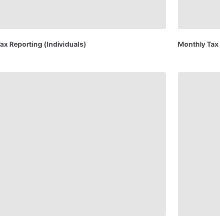
Tax
Reporting
(Individuals)
Monthly
Tax