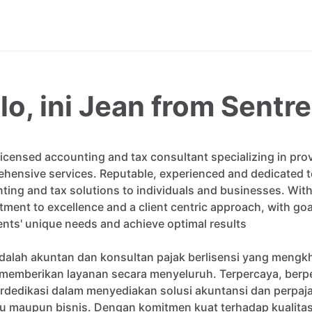
lo, ini Jean from Sentre
licensed
accounting
and
tax
consultant
specializing
in
pro
ehensive
services.
Reputable
​,​
experienced
and
dedicated
t
nting
and
tax
solutions
to
individuals
and
businesses.
Wit
tment
to
excellence
and
a
client
centric
approach
​,​
with
goa
ents'
unique
needs
and
achieve
optimal
results
dalah
akuntan
dan
konsultan
pajak
berlisensi
yang
mengk
memberikan
layanan
secara
menyeluruh.
Terpercaya
​,​
berp
rdedikasi
dalam
menyediakan
solusi
akuntansi
dan
perpaj
du
maupun
bisnis.
Dengan
komitmen
kuat
terhadap
kualita