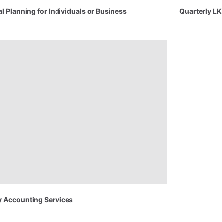
al
Planning
for
Individuals
or
Business
Quarterly
L
y
Accounting
Services