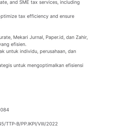
ate,
and
SME
tax
services,
including
optimize
tax
efficiency
and
ensure
rate,
Mekari
Jurnal,
Paper.id,
dan
Zahir,
yang
efisien.
ak
untuk
individu,
perusahaan,
dan
.
ategis
untuk
mengoptimalkan
efisiensi
0084
45
​/​
TTP-B
​/​
PP.IKPI
​/​
VIII
​/​
2022