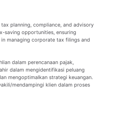
tax
planning,
compliance,
and
advisory
x-saving
opportunities,
ensuring
in
managing
corporate
tax
filings
and
hlian
dalam
perencanaan
pajak,
ahir
dalam
mengidentifikasi
peluang
dan
mengoptimalkan
strategi
keuangan.
kili
​/​
mendampingi
klien
dalam
proses