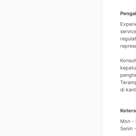
Penga
Experi
servic
regula
repres
Konsul
kepatu
pengh
Teramp
di
kant
Keters
Mon
-
Senin